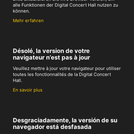
alle Funktionen der Digital Concert Hall nutzen zu
können.
Mehr erfahren
Désolé, la version de votre
navigateur n’est pas à jour
Veuillez mettre à jour votre navigateur pour utiliser
toutes les fonctionnalités de la Digital Concert
Hall.
En savoir plus
Desgraciadamente, la versión de su
navegador está desfasada