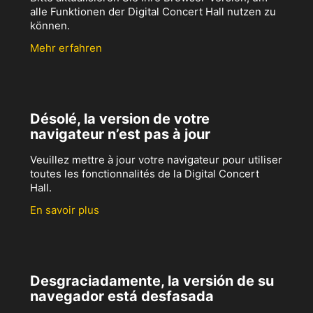
alle Funktionen der Digital Concert Hall nutzen zu
können.
Mehr erfahren
Désolé, la version de votre
navigateur n’est pas à jour
Veuillez mettre à jour votre navigateur pour utiliser
toutes les fonctionnalités de la Digital Concert
Hall.
En savoir plus
Desgraciadamente, la versión de su
navegador está desfasada