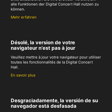
alle Funktionen der Digital Concert Hall nutzen zu
können.
Mehr erfahren
Désolé, la version de votre
navigateur n’est pas à jour
Veuillez mettre à jour votre navigateur pour utiliser
toutes les fonctionnalités de la Digital Concert
Hall.
En savoir plus
Desgraciadamente, la versión de su
navegador está desfasada