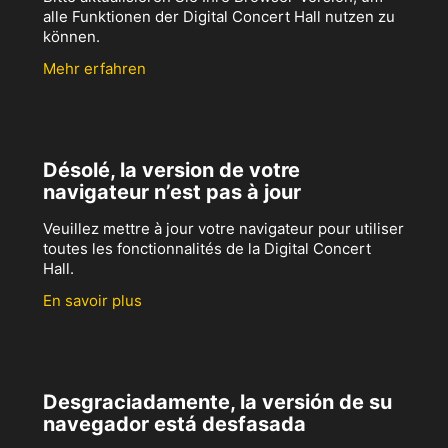
alle Funktionen der Digital Concert Hall nutzen zu
können.
Mehr erfahren
Désolé, la version de votre
navigateur n’est pas à jour
Veuillez mettre à jour votre navigateur pour utiliser
toutes les fonctionnalités de la Digital Concert
Hall.
En savoir plus
Desgraciadamente, la versión de su
navegador está desfasada