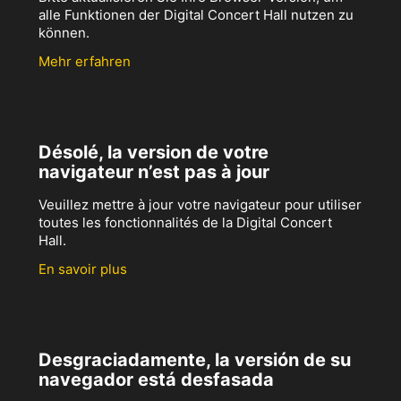
alle Funktionen der Digital Concert Hall nutzen zu
können.
Mehr erfahren
Désolé, la version de votre
navigateur n’est pas à jour
Veuillez mettre à jour votre navigateur pour utiliser
toutes les fonctionnalités de la Digital Concert
Hall.
En savoir plus
Desgraciadamente, la versión de su
navegador está desfasada