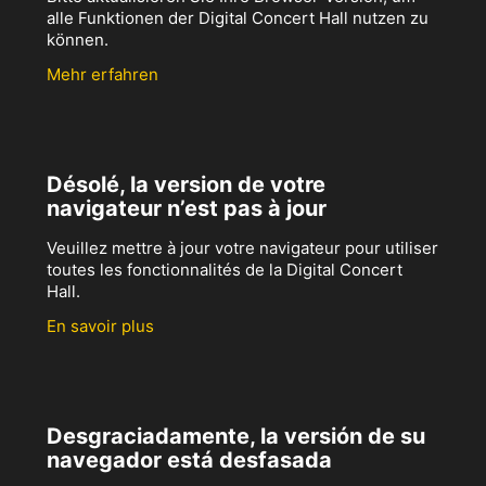
alle Funktionen der Digital Concert Hall nutzen zu
können.
Mehr erfahren
Désolé, la version de votre
navigateur n’est pas à jour
Veuillez mettre à jour votre navigateur pour utiliser
toutes les fonctionnalités de la Digital Concert
Hall.
En savoir plus
Desgraciadamente, la versión de su
navegador está desfasada