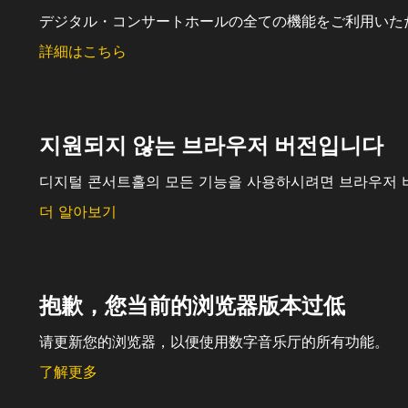
デジタル・コンサートホールの全ての機能をご利用いた
詳細はこちら
지원되지 않는 브라우저 버전입니다
디지털 콘서트홀의 모든 기능을 사용하시려면 브라우저 
더 알아보기
抱歉，您当前的浏览器版本过低
请更新您的浏览器，以便使用数字音乐厅的所有功能。
了解更多