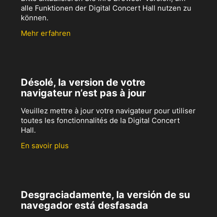
alle Funktionen der Digital Concert Hall nutzen zu
können.
Mehr erfahren
Désolé, la version de votre
navigateur n’est pas à jour
Veuillez mettre à jour votre navigateur pour utiliser
toutes les fonctionnalités de la Digital Concert
Hall.
En savoir plus
Desgraciadamente, la versión de su
navegador está desfasada