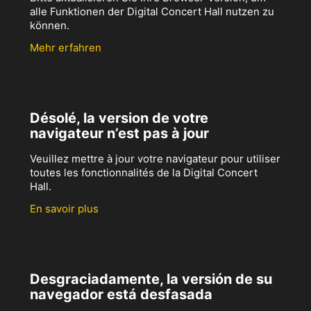
alle Funktionen der Digital Concert Hall nutzen zu
können.
Mehr erfahren
Désolé, la version de votre
navigateur n’est pas à jour
Veuillez mettre à jour votre navigateur pour utiliser
toutes les fonctionnalités de la Digital Concert
Hall.
En savoir plus
Desgraciadamente, la versión de su
navegador está desfasada