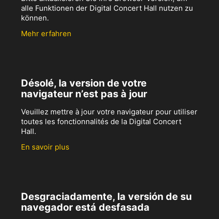
alle Funktionen der Digital Concert Hall nutzen zu
können.
Mehr erfahren
Désolé, la version de votre
navigateur n’est pas à jour
Veuillez mettre à jour votre navigateur pour utiliser
toutes les fonctionnalités de la Digital Concert
Hall.
En savoir plus
Desgraciadamente, la versión de su
navegador está desfasada