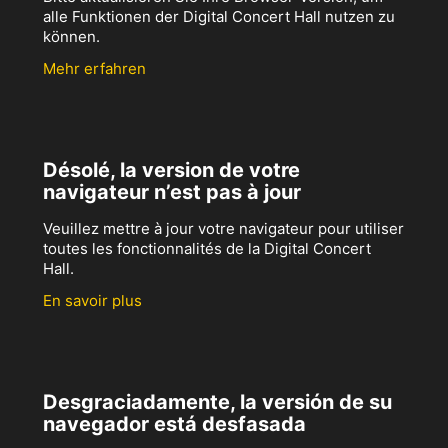
alle Funktionen der Digital Concert Hall nutzen zu
können.
Mehr erfahren
Désolé, la version de votre
navigateur n’est pas à jour
Veuillez mettre à jour votre navigateur pour utiliser
toutes les fonctionnalités de la Digital Concert
Hall.
En savoir plus
Desgraciadamente, la versión de su
navegador está desfasada