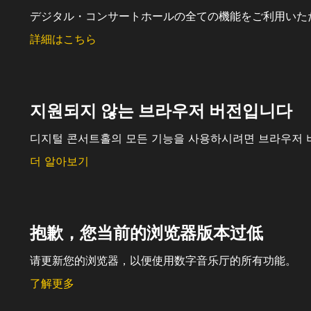
デジタル・コンサートホールの全ての機能をご利用いた
詳細はこちら
지원되지 않는 브라우저 버전입니다
디지털 콘서트홀의 모든 기능을 사용하시려면 브라우저 
더 알아보기
抱歉，您当前的浏览器版本过低
请更新您的浏览器，以便使用数字音乐厅的所有功能。
了解更多