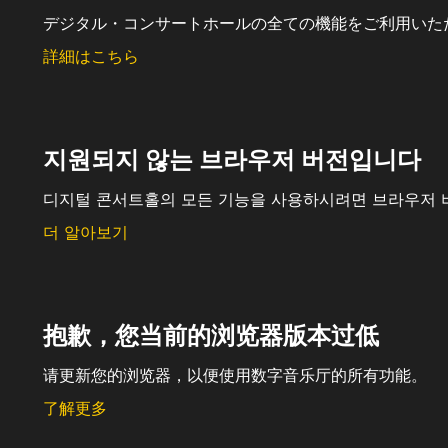
デジタル・コンサートホールの全ての機能をご利用いた
詳細はこちら
지원되지 않는 브라우저 버전입니다
디지털 콘서트홀의 모든 기능을 사용하시려면 브라우저 
더 알아보기
抱歉，您当前的浏览器版本过低
请更新您的浏览器，以便使用数字音乐厅的所有功能。
了解更多