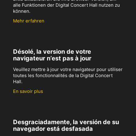
alle Funktionen der Digital Concert Hall nutzen zu
können.
Mehr erfahren
Désolé, la version de votre
navigateur n’est pas à jour
Veuillez mettre à jour votre navigateur pour utiliser
toutes les fonctionnalités de la Digital Concert
Hall.
En savoir plus
Desgraciadamente, la versión de su
navegador está desfasada