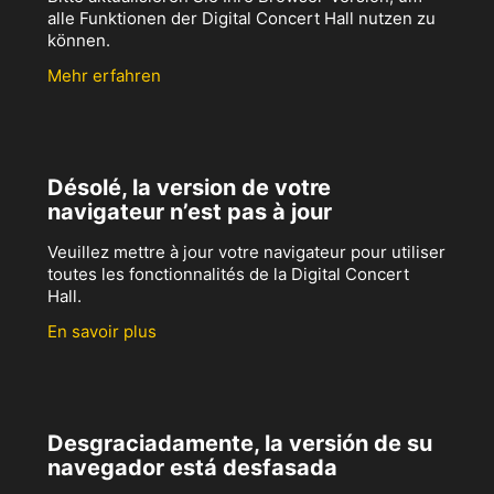
alle Funktionen der Digital Concert Hall nutzen zu
können.
Mehr erfahren
Désolé, la version de votre
navigateur n’est pas à jour
Veuillez mettre à jour votre navigateur pour utiliser
toutes les fonctionnalités de la Digital Concert
Hall.
En savoir plus
Desgraciadamente, la versión de su
navegador está desfasada