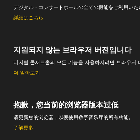
デジタル・コンサートホールの全ての機能をご利用いた
詳細はこちら
지원되지 않는 브라우저 버전입니다
디지털 콘서트홀의 모든 기능을 사용하시려면 브라우저 
더 알아보기
抱歉，您当前的浏览器版本过低
请更新您的浏览器，以便使用数字音乐厅的所有功能。
了解更多