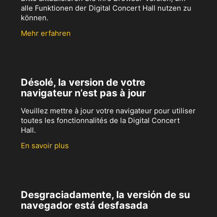
alle Funktionen der Digital Concert Hall nutzen zu
können.
Mehr erfahren
Désolé, la version de votre
navigateur n’est pas à jour
Veuillez mettre à jour votre navigateur pour utiliser
toutes les fonctionnalités de la Digital Concert
Hall.
En savoir plus
Desgraciadamente, la versión de su
navegador está desfasada