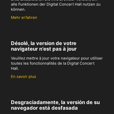
alle Funktionen der Digital Concert Hall nutzen zu
können.
Mehr erfahren
Désolé, la version de votre
navigateur n’est pas à jour
Veuillez mettre à jour votre navigateur pour utiliser
toutes les fonctionnalités de la Digital Concert
Hall.
En savoir plus
Desgraciadamente, la versión de su
navegador está desfasada