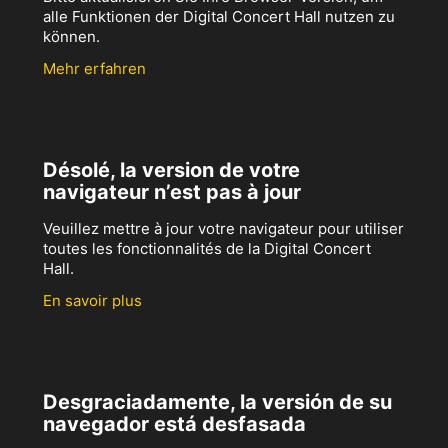
alle Funktionen der Digital Concert Hall nutzen zu
können.
Mehr erfahren
Désolé, la version de votre
navigateur n’est pas à jour
Veuillez mettre à jour votre navigateur pour utiliser
toutes les fonctionnalités de la Digital Concert
Hall.
En savoir plus
Desgraciadamente, la versión de su
navegador está desfasada