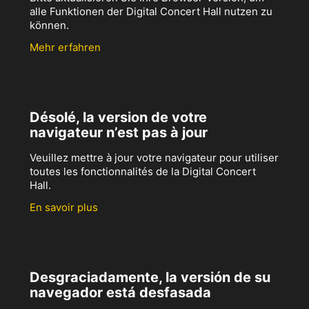
alle Funktionen der Digital Concert Hall nutzen zu
können.
Mehr erfahren
Désolé, la version de votre
navigateur n’est pas à jour
Veuillez mettre à jour votre navigateur pour utiliser
toutes les fonctionnalités de la Digital Concert
Hall.
En savoir plus
Desgraciadamente, la versión de su
navegador está desfasada