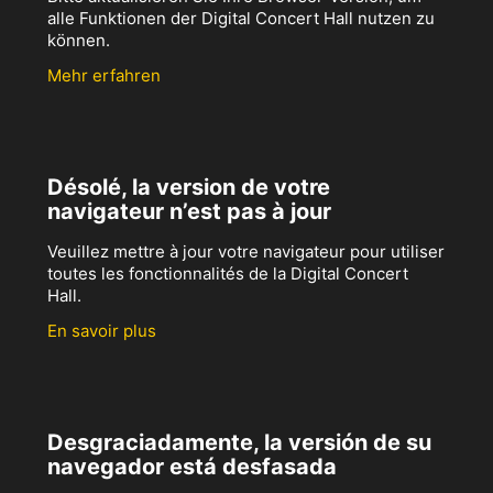
alle Funktionen der Digital Concert Hall nutzen zu
können.
Mehr erfahren
Désolé, la version de votre
navigateur n’est pas à jour
Veuillez mettre à jour votre navigateur pour utiliser
toutes les fonctionnalités de la Digital Concert
Hall.
En savoir plus
Desgraciadamente, la versión de su
navegador está desfasada