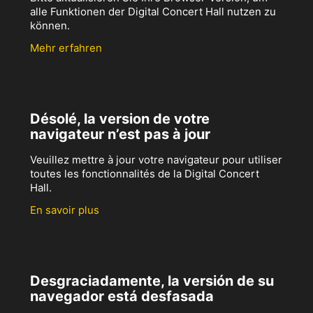
alle Funktionen der Digital Concert Hall nutzen zu
können.
Mehr erfahren
Désolé, la version de votre
navigateur n’est pas à jour
Veuillez mettre à jour votre navigateur pour utiliser
toutes les fonctionnalités de la Digital Concert
Hall.
En savoir plus
Desgraciadamente, la versión de su
navegador está desfasada