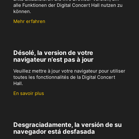
alle Funktionen der Digital Concert Hall nutzen zu
können.
Mehr erfahren
Désolé, la version de votre
navigateur n’est pas à jour
Veuillez mettre à jour votre navigateur pour utiliser
toutes les fonctionnalités de la Digital Concert
Hall.
En savoir plus
Desgraciadamente, la versión de su
navegador está desfasada