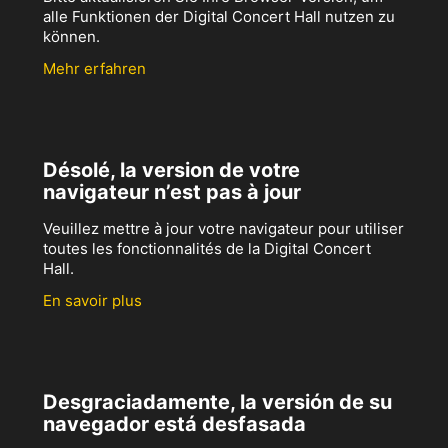
alle Funktionen der Digital Concert Hall nutzen zu
können.
Mehr erfahren
Désolé, la version de votre
navigateur n’est pas à jour
Veuillez mettre à jour votre navigateur pour utiliser
toutes les fonctionnalités de la Digital Concert
Hall.
En savoir plus
Desgraciadamente, la versión de su
navegador está desfasada