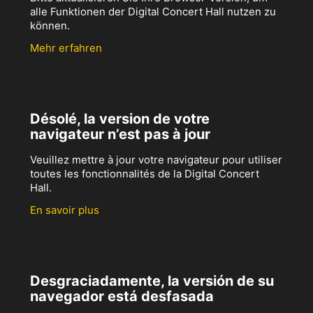
alle Funktionen der Digital Concert Hall nutzen zu
können.
Mehr erfahren
Désolé, la version de votre
navigateur n’est pas à jour
Veuillez mettre à jour votre navigateur pour utiliser
toutes les fonctionnalités de la Digital Concert
Hall.
En savoir plus
Desgraciadamente, la versión de su
navegador está desfasada