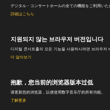
デジタル・コンサートホールの全ての機能をご利用いた
詳細はこちら
지원되지 않는 브라우저 버전입니다
디지털 콘서트홀의 모든 기능을 사용하시려면 브라우저 
더 알아보기
抱歉，您当前的浏览器版本过低
请更新您的浏览器，以便使用数字音乐厅的所有功能。
了解更多