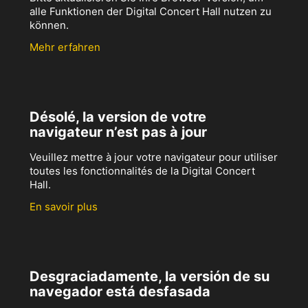
alle Funktionen der Digital Concert Hall nutzen zu
können.
Mehr erfahren
Désolé, la version de votre
navigateur n’est pas à jour
Veuillez mettre à jour votre navigateur pour utiliser
toutes les fonctionnalités de la Digital Concert
Hall.
En savoir plus
Desgraciadamente, la versión de su
navegador está desfasada