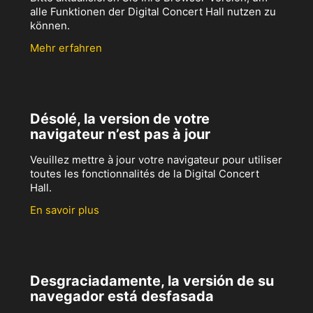
alle Funktionen der Digital Concert Hall nutzen zu
können.
Mehr erfahren
Désolé, la version de votre
navigateur n’est pas à jour
Veuillez mettre à jour votre navigateur pour utiliser
toutes les fonctionnalités de la Digital Concert
Hall.
En savoir plus
Desgraciadamente, la versión de su
navegador está desfasada