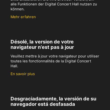
alle Funktionen der Digital Concert Hall nutzen zu
können.
Mehr erfahren
Désolé, la version de votre
navigateur n’est pas à jour
Veuillez mettre à jour votre navigateur pour utiliser
toutes les fonctionnalités de la Digital Concert
Hall.
En savoir plus
Desgraciadamente, la versión de su
navegador está desfasada