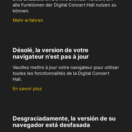
alle Funktionen der Digital Concert Hall nutzen zu
können.
Mehr erfahren
Désolé, la version de votre
navigateur n’est pas à jour
Veuillez mettre à jour votre navigateur pour utiliser
toutes les fonctionnalités de la Digital Concert
Hall.
En savoir plus
Desgraciadamente, la versión de su
navegador está desfasada