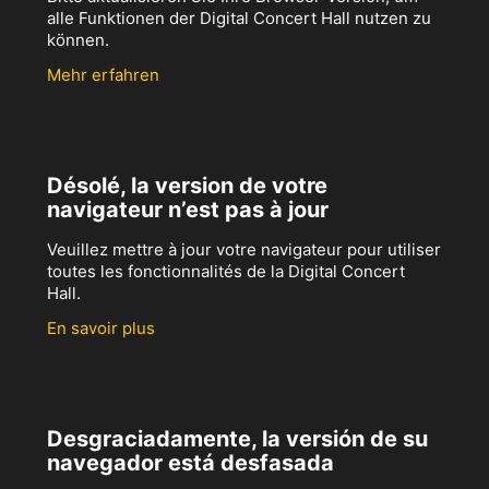
alle Funktionen der Digital Concert Hall nutzen zu
können.
Mehr erfahren
Désolé, la version de votre
navigateur n’est pas à jour
Veuillez mettre à jour votre navigateur pour utiliser
toutes les fonctionnalités de la Digital Concert
Hall.
En savoir plus
Desgraciadamente, la versión de su
navegador está desfasada