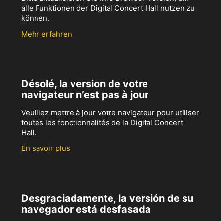
alle Funktionen der Digital Concert Hall nutzen zu
können.
Mehr erfahren
Désolé, la version de votre
navigateur n’est pas à jour
Veuillez mettre à jour votre navigateur pour utiliser
toutes les fonctionnalités de la Digital Concert
Hall.
En savoir plus
Desgraciadamente, la versión de su
navegador está desfasada