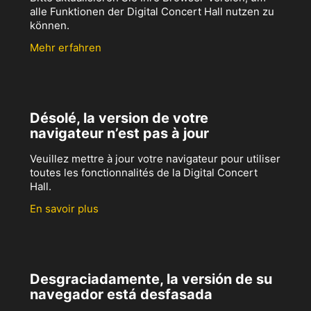
alle Funktionen der Digital Concert Hall nutzen zu
können.
Mehr erfahren
Désolé, la version de votre
navigateur n’est pas à jour
Veuillez mettre à jour votre navigateur pour utiliser
toutes les fonctionnalités de la Digital Concert
Hall.
En savoir plus
Desgraciadamente, la versión de su
navegador está desfasada