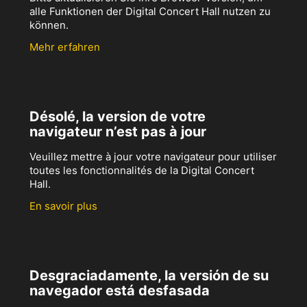
alle Funktionen der Digital Concert Hall nutzen zu
können.
Mehr erfahren
Désolé, la version de votre
navigateur n’est pas à jour
Veuillez mettre à jour votre navigateur pour utiliser
toutes les fonctionnalités de la Digital Concert
Hall.
En savoir plus
Desgraciadamente, la versión de su
navegador está desfasada