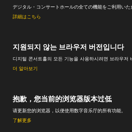
デジタル・コンサートホールの全ての機能をご利用いた
詳細はこちら
지원되지 않는 브라우저 버전입니다
디지털 콘서트홀의 모든 기능을 사용하시려면 브라우저 
더 알아보기
抱歉，您当前的浏览器版本过低
请更新您的浏览器，以便使用数字音乐厅的所有功能。
了解更多