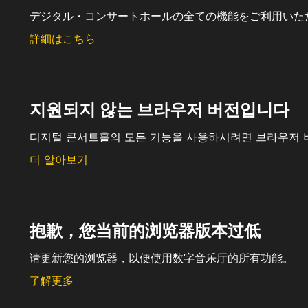
デジタル・コンサートホールの全ての機能をご利用いた
詳細はこちら
지원되지 않는 브라우저 버전입니다
디지털 콘서트홀의 모든 기능을 사용하시려면 브라우저 
더 알아보기
抱歉，您当前的浏览器版本过低
请更新您的浏览器，以便使用数字音乐厅的所有功能。
了解更多