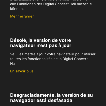
alle Funktionen der Digital Concert Hall nutzen zu
können.
Mehr erfahren
Désolé, la version de votre
navigateur n’est pas à jour
Veuillez mettre à jour votre navigateur pour utiliser
toutes les fonctionnalités de la Digital Concert
Hall.
En savoir plus
Desgraciadamente, la versión de su
navegador está desfasada