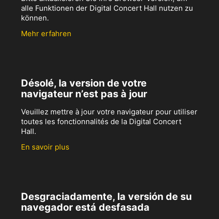
alle Funktionen der Digital Concert Hall nutzen zu
können.
Mehr erfahren
Désolé, la version de votre
navigateur n’est pas à jour
Veuillez mettre à jour votre navigateur pour utiliser
toutes les fonctionnalités de la Digital Concert
Hall.
En savoir plus
Desgraciadamente, la versión de su
navegador está desfasada