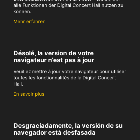
alle Funktionen der Digital Concert Hall nutzen zu
können.
Mehr erfahren
Désolé, la version de votre
navigateur n’est pas à jour
Veuillez mettre à jour votre navigateur pour utiliser
toutes les fonctionnalités de la Digital Concert
Hall.
En savoir plus
Desgraciadamente, la versión de su
navegador está desfasada