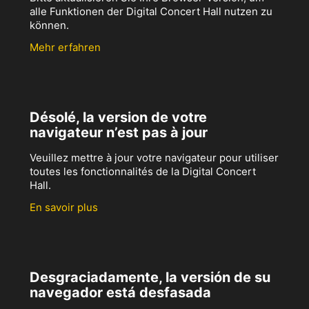
alle Funktionen der Digital Concert Hall nutzen zu
können.
Mehr erfahren
Désolé, la version de votre
navigateur n’est pas à jour
Veuillez mettre à jour votre navigateur pour utiliser
toutes les fonctionnalités de la Digital Concert
Hall.
En savoir plus
Desgraciadamente, la versión de su
navegador está desfasada