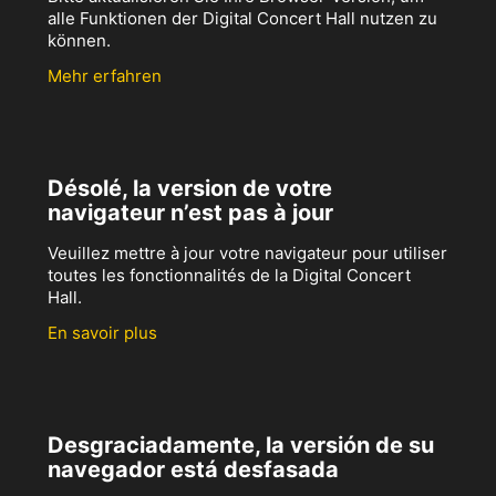
alle Funktionen der Digital Concert Hall nutzen zu
können.
Mehr erfahren
Désolé, la version de votre
navigateur n’est pas à jour
Veuillez mettre à jour votre navigateur pour utiliser
toutes les fonctionnalités de la Digital Concert
Hall.
En savoir plus
Desgraciadamente, la versión de su
navegador está desfasada