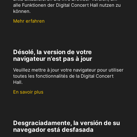
alle Funktionen der Digital Concert Hall nutzen zu
können.
Mehr erfahren
Désolé, la version de votre
navigateur n’est pas à jour
Veuillez mettre à jour votre navigateur pour utiliser
toutes les fonctionnalités de la Digital Concert
Hall.
En savoir plus
Desgraciadamente, la versión de su
navegador está desfasada