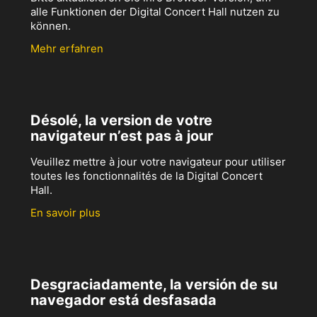
alle Funktionen der Digital Concert Hall nutzen zu
können.
Mehr erfahren
Désolé, la version de votre
navigateur n’est pas à jour
Veuillez mettre à jour votre navigateur pour utiliser
toutes les fonctionnalités de la Digital Concert
Hall.
En savoir plus
Desgraciadamente, la versión de su
navegador está desfasada