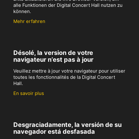
alle Funktionen der Digital Concert Hall nutzen zu
können.
Mehr erfahren
Désolé, la version de votre
navigateur n’est pas à jour
Veuillez mettre à jour votre navigateur pour utiliser
toutes les fonctionnalités de la Digital Concert
Hall.
En savoir plus
Desgraciadamente, la versión de su
navegador está desfasada