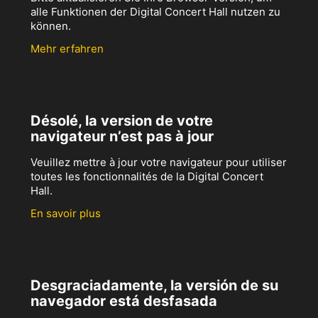
alle Funktionen der Digital Concert Hall nutzen zu
können.
Mehr erfahren
Désolé, la version de votre
navigateur n’est pas à jour
Veuillez mettre à jour votre navigateur pour utiliser
toutes les fonctionnalités de la Digital Concert
Hall.
En savoir plus
Desgraciadamente, la versión de su
navegador está desfasada