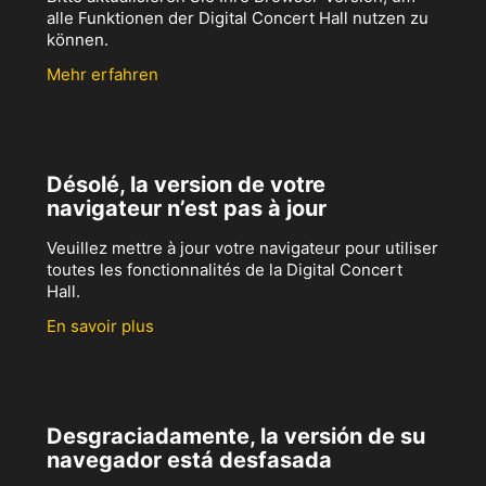
alle Funktionen der Digital Concert Hall nutzen zu
können.
Mehr erfahren
Désolé, la version de votre
navigateur n’est pas à jour
Veuillez mettre à jour votre navigateur pour utiliser
toutes les fonctionnalités de la Digital Concert
Hall.
En savoir plus
Desgraciadamente, la versión de su
navegador está desfasada