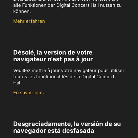
alle Funktionen der Digital Concert Hall nutzen zu
können.
Mehr erfahren
Désolé, la version de votre
navigateur n’est pas à jour
Veuillez mettre à jour votre navigateur pour utiliser
toutes les fonctionnalités de la Digital Concert
Hall.
En savoir plus
Desgraciadamente, la versión de su
navegador está desfasada