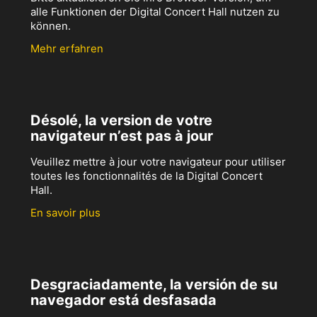
alle Funktionen der Digital Concert Hall nutzen zu
können.
Mehr erfahren
Désolé, la version de votre
navigateur n’est pas à jour
Veuillez mettre à jour votre navigateur pour utiliser
toutes les fonctionnalités de la Digital Concert
Hall.
En savoir plus
Desgraciadamente, la versión de su
navegador está desfasada