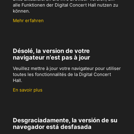
alle Funktionen der Digital Concert Hall nutzen zu
können.
Mehr erfahren
Désolé, la version de votre
navigateur n’est pas à jour
Veuillez mettre à jour votre navigateur pour utiliser
toutes les fonctionnalités de la Digital Concert
Hall.
En savoir plus
Desgraciadamente, la versión de su
navegador está desfasada