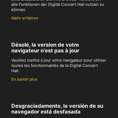
alle Funktionen der Digital Concert Hall nutzen zu
können.
Mehr erfahren
Désolé, la version de votre
navigateur n’est pas à jour
Veuillez mettre à jour votre navigateur pour utiliser
toutes les fonctionnalités de la Digital Concert
Hall.
En savoir plus
Desgraciadamente, la versión de su
navegador está desfasada